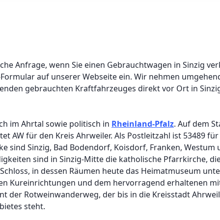
liche Anfrage, wenn Sie einen Gebrauchtwagen in Sinzig ve
-Formular auf unserer Webseite ein. Wir nehmen umgehend
enden gebrauchten Kraftfahrzeuges direkt vor Ort in Sinzi
ch im Ahrtal sowie politisch in
Rheinland-Pfalz
. Auf dem St
 AW für den Kreis Ahrweiler. Als Postleitzahl ist 53489 für 
irke sind Sinzig, Bad Bodendorf, Koisdorf, Franken, Westum
keiten sind in Sinzig-Mitte die katholische Pfarrkirche, di
chloss, in dessen Räumen heute das Heimatmuseum unterge
inen Kureinrichtungen und dem hervorragend erhaltenen mitt
t der Rotweinwanderweg, der bis in die Kreisstadt Ahrweile
ietes steht.