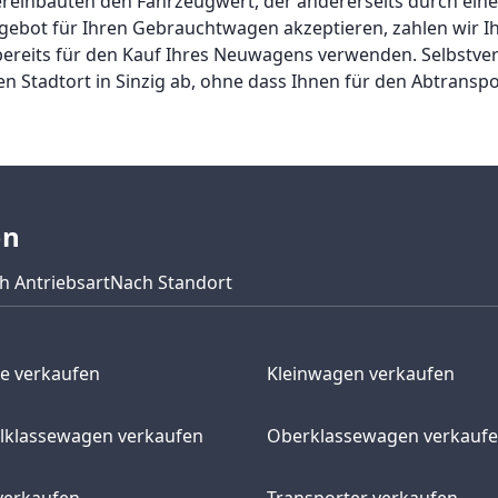
inbauten den Fahrzeugwert, der andererseits durch eine
gebot für Ihren Gebrauchtwagen akzeptieren, zahlen wir I
bereits für den Kauf Ihres Neuwagens verwenden. Selbstver
Stadtort in Sinzig ab, ohne dass Ihnen für den Abtranspo
en
h Antriebsart
Nach Standort
e verkaufen
Kleinwagen verkaufen
elklassewagen verkaufen
Oberklassewagen verkauf
verkaufen
Transporter verkaufen