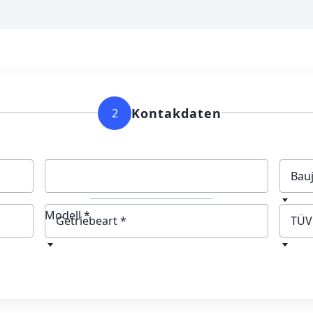
Kontakdaten
2
Bau
Modell *
Getriebeart
TÜV