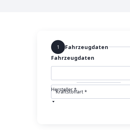
Fahrzeugdaten
1
Fahrzeugdaten
Hersteller *
Kraftstoffart