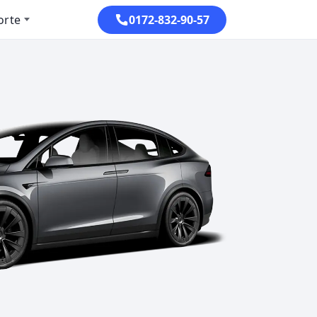
orte
0172-832-90-57