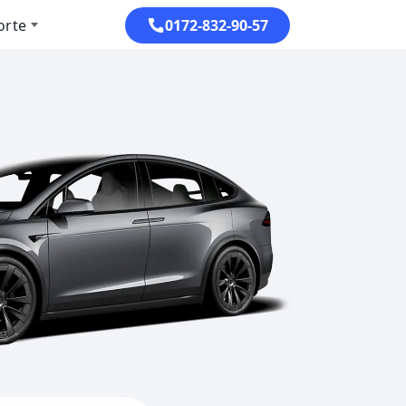
orte
0172-832-90-57