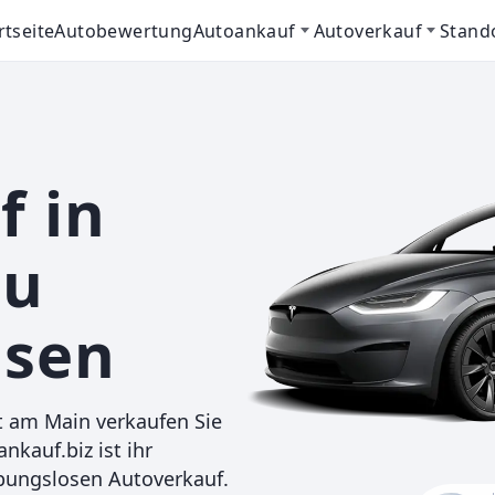
rtseite
Autobewertung
Autoankauf
Autoverkauf
Stand
 in
zu
isen
t am Main verkaufen Sie
nkauf.biz ist ihr
ibungslosen Autoverkauf.