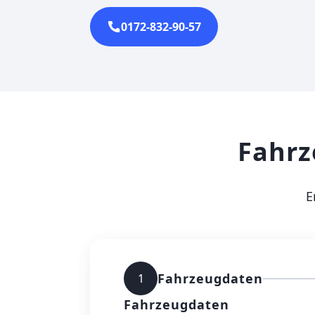
0172-832-90-57
Fahrz
E
Fahrzeugdaten
1
Fahrzeugdaten