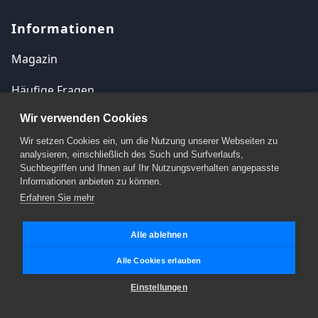
Informationen
Magazin
Häufige Fragen
Wir verwenden Cookies
Kontakt
Wir setzen Cookies ein, um die Nutzung unserer Webseiten zu
Impressum
analysieren, einschließlich des Such und Surfverlaufs,
Suchbegriffen und Ihnen auf Ihr Nutzungsverhalten angepasste
Datenschutzerklärung
Informationen anbieten zu können.
Erfahren Sie mehr
Cookie Einstellungen
Alle ablehnen
Alle Cookies erlauben
© 2026 Autoankauf.biz. Alle Rechte vorbehalten.
Einstellungen
Folge Sie uns auf Facebook
Folgen Sie uns auf Twitter
Folgen Sie uns auf Instagra
Folgen Sie uns auf Tiktok