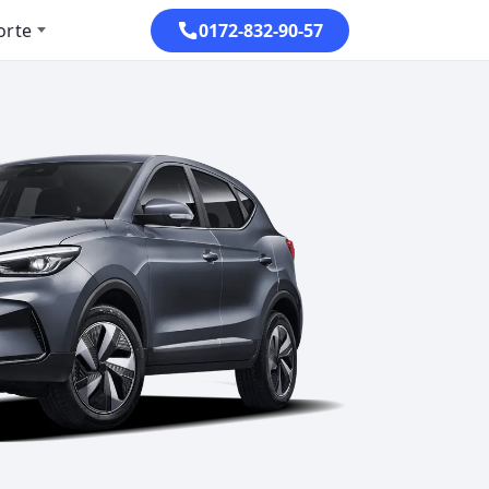
orte
0172-832-90-57