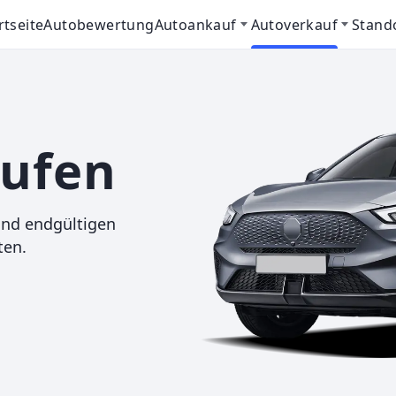
rtseite
Autobewertung
Autoankauf
Autoverkauf
Stand
aufen
und endgültigen
ten.