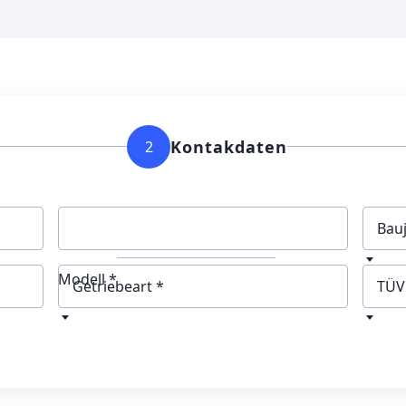
Kontakdaten
2
Bau
Modell *
Getriebeart
TÜV