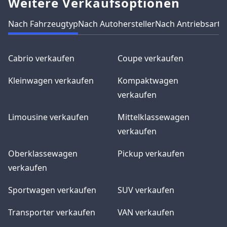
Weitere Verkaufsoptionen
Nach Fahrzeugtyp
Nach Autohersteller
Nach Antriebsart
N
Cabrio verkaufen
Coupe verkaufen
Kleinwagen verkaufen
Kompaktwagen
verkaufen
Limousine verkaufen
Mittelklassewagen
verkaufen
Oberklassewagen
Pickup verkaufen
verkaufen
Sportwagen verkaufen
SUV verkaufen
Transporter verkaufen
VAN verkaufen