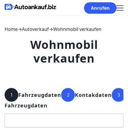
Skip to content
Anrufen
Home
→
Autoverkauf
→
Wohnmobil verkaufen
Wohnmobil
verkaufen
Fahrzeugdaten
Kontakdaten
1
2
3
Fahrzeugdaten