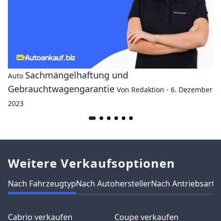
Sachmängelhaftung und
Auto
Gebrauchtwagengarantie
Von Redaktion - 6. Dezember
2023
Weitere Verkaufsoptionen
Nach Fahrzeugtyp
Nach Autohersteller
Nach Antriebsart
N
Cabrio verkaufen
Coupe verkaufen