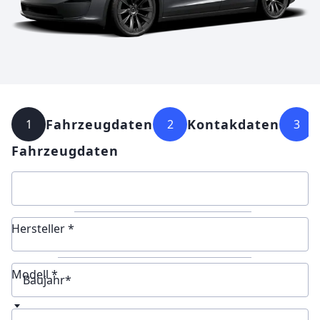
Fahrzeugdaten
Kontakdaten
1
2
3
Fahrzeugdaten
Hersteller *
Modell *
Baujahr