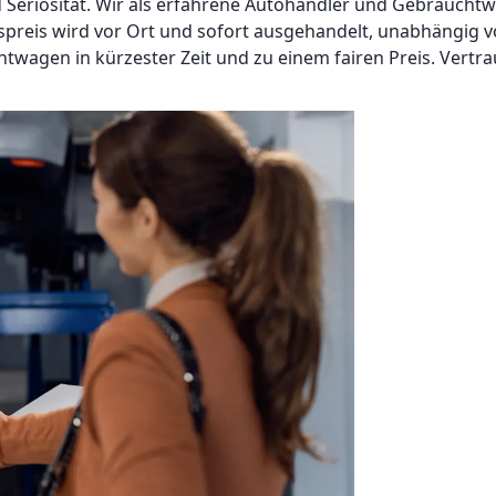
d Seriosität. Wir als erfahrene Autohändler und Gebraucht
spreis wird vor Ort und sofort ausgehandelt, unabhängig v
twagen in kürzester Zeit und zu einem fairen Preis. Vertra