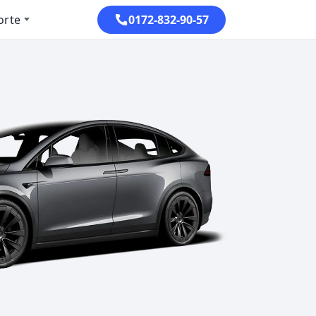
orte
0172-832-90-57