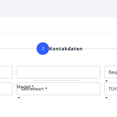
Kontakdaten
2
Bau
Modell *
Getriebeart
TÜV