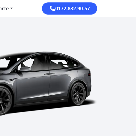
orte
0172-832-90-57