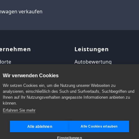
wagen verkaufen
ernehmen
Leistungen
dorte
Autobewertung
map
Autoverkauf
Wir verwenden Cookies
Autoankauf
Wir setzen Cookies ein, um die Nutzung unserer Webseiten zu
analysieren, einschließlich des Such und Surfverlaufs, Suchbegriffen und
Ihnen auf Ihr Nutzungsverhalten angepasste Informationen anbieten zu
Autoankauf Bundesweit
können.
Erfahren Sie mehr
Alle ablehnen
Alle Cookies erlauben
Einstellungen