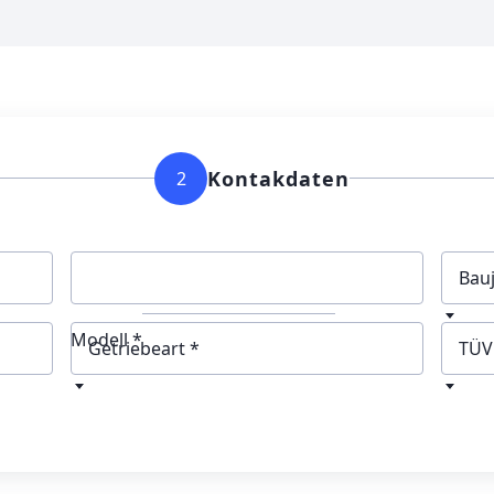
Kontakdaten
2
Bau
Modell *
Getriebeart
TÜV