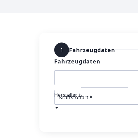
Fahrzeugdaten
1
Fahrzeugdaten
Hersteller *
Kraftstoffart