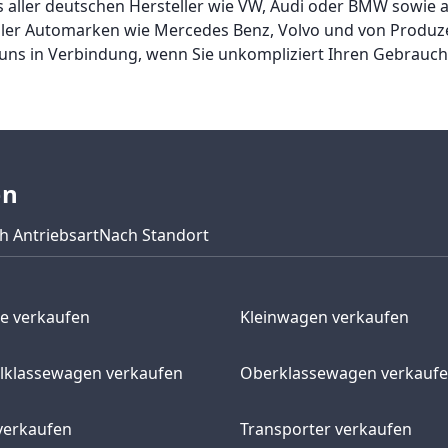
Ws aller deutschen Hersteller wie VW, Audi oder BMW sowie 
aller Automarken wie Mercedes Benz, Volvo und von Produ
it uns in Verbindung, wenn Sie unkompliziert Ihren Gebrau
en
h Antriebsart
Nach Standort
e verkaufen
Kleinwagen verkaufen
elklassewagen verkaufen
Oberklassewagen verkauf
verkaufen
Transporter verkaufen