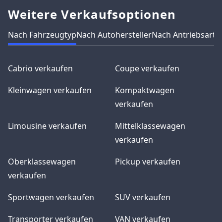
Weitere Verkaufsoptionen
Nach Fahrzeugtyp
Nach Autohersteller
Nach Antriebsart
N
Cabrio verkaufen
Coupe verkaufen
Kleinwagen verkaufen
Kompaktwagen
verkaufen
Limousine verkaufen
Mittelklassewagen
verkaufen
Oberklassewagen
Pickup verkaufen
verkaufen
Sportwagen verkaufen
SUV verkaufen
Transporter verkaufen
VAN verkaufen