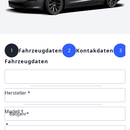
Fahrzeugdaten
Kontakdaten
1
2
3
Fahrzeugdaten
Hersteller *
Modell *
Baujahr