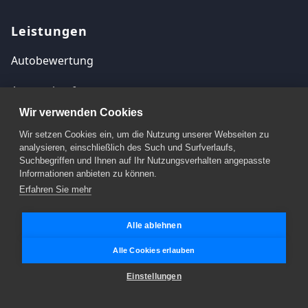
Leistungen
Autobewertung
Autoverkauf
Wir verwenden Cookies
Autoankauf
Wir setzen Cookies ein, um die Nutzung unserer Webseiten zu
analysieren, einschließlich des Such und Surfverlaufs,
Autoankauf Bundesweit
Suchbegriffen und Ihnen auf Ihr Nutzungsverhalten angepasste
Informationen anbieten zu können.
Informationen
Erfahren Sie mehr
Magazin
Alle ablehnen
Häufige Fragen
Alle Cookies erlauben
Einstellungen
Kontakt