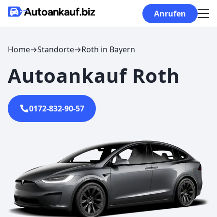
Skip to content
Anrufen
Home
→
Standorte
→
Roth in Bayern
Autoankauf Roth
0172-832-90-57