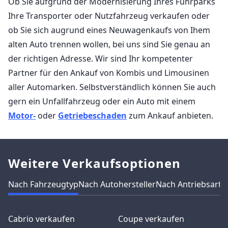
Ob Sie aufgrund der Modernisierung Ihres Fuhrparks
Ihre Transporter oder Nutzfahrzeug verkaufen oder
ob Sie sich augrund eines Neuwagenkaufs von Ihem
alten Auto trennen wollen, bei uns sind Sie genau an
der richtigen Adresse. Wir sind Ihr kompetenter
Partner für den Ankauf von Kombis und Limousinen
aller Automarken. Selbstverständlich können Sie auch
gern ein Unfallfahrzeug oder ein Auto mit einem
Motor-
oder
Getriebeschaden
zum Ankauf anbieten.
Weitere Verkaufsoptionen
Nach Fahrzeugtyp
Nach Autohersteller
Nach Antriebsart
N
Cabrio verkaufen
Coupe verkaufen