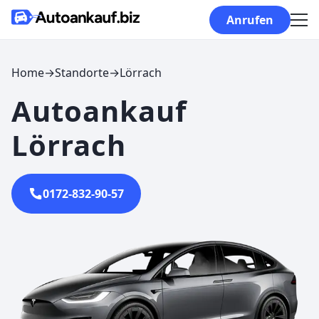
Skip to content
Anrufen
Home
→
Standorte
→
Lörrach
Autoankauf
Lörrach
0172-832-90-57