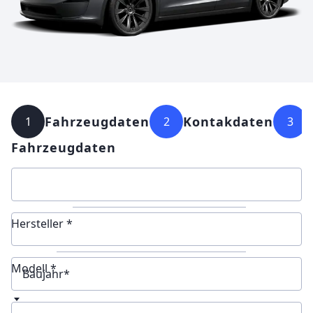
Fahrzeugdaten
Kontakdaten
1
2
3
Fahrzeugdaten
Hersteller *
Modell *
Baujahr