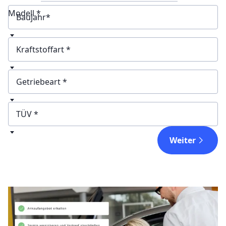
Modell *
Baujahr
Kraftstoffart
Getriebeart
TÜV
Weiter