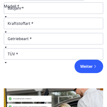
Modell *
Baujahr
Kraftstoffart
Getriebeart
TÜV
Weiter