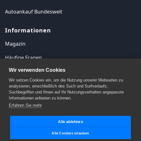
Autoankauf Bundesweit
Informationen
Magazin
Häufige Fragen
Wir verwenden Cookies
Kontakt
Wir setzen Cookies ein, um die Nutzung unserer Webseiten zu
Impressum
analysieren, einschließlich des Such und Surfverlaufs,
Suchbegriffen und Ihnen auf Ihr Nutzungsverhalten angepasste
Datenschutzerklärung
Informationen anbieten zu können.
Erfahren Sie mehr
Cookie Einstellungen
Alle ablehnen
Alle Cookies erlauben
© 2026 Autoankauf.biz. Alle Rechte vorbehalten.