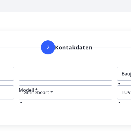
Kontakdaten
2
Bau
Modell *
Getriebeart
TÜV