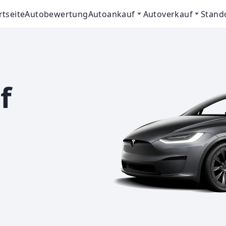
rtseite
Autobewertung
Autoankauf
Autoverkauf
Stand
f