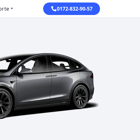
orte
0172-832-90-57