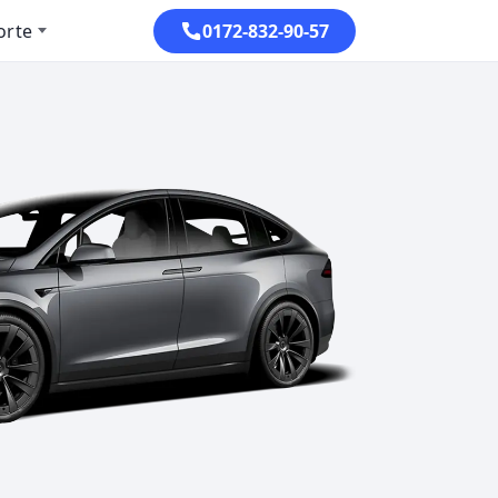
orte
0172-832-90-57