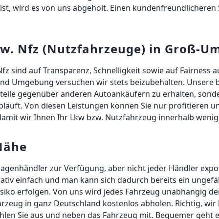
st, wird es von uns abgeholt. Einen kundenfreundlicheren
w. Nfz (Nutzfahrzeuge) in Groß-U
 sind auf Transparenz, Schnelligkeit sowie auf Fairness a
d Umgebung versuchen wir stets beizubehalten. Unsere br
orteile gegenüber anderen Autoankäufern zu erhalten, sond
bläuft. Von diesen Leistungen können Sie nur profitieren 
 damit wir Ihnen Ihr Lkw bzw. Nutzfahrzeug innerhalb weni
 Nähe
genhändler zur Verfügung, aber nicht jeder Händler expor
lativ einfach und man kann sich dadurch bereits ein ungefä
isiko erfolgen. Von uns wird jedes Fahrzeug unabhängig d
ahrzeug in ganz Deutschland kostenlos abholen. Richtig, w
ahlen Sie aus und neben das Fahrzeug mit. Bequemer geht 