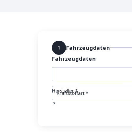
Fahrzeugdaten
1
Fahrzeugdaten
Hersteller *
Kraftstoffart