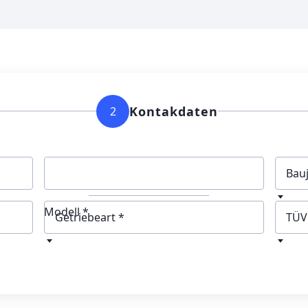
Kontakdaten
2
Bau
Modell *
Getriebeart
TÜV