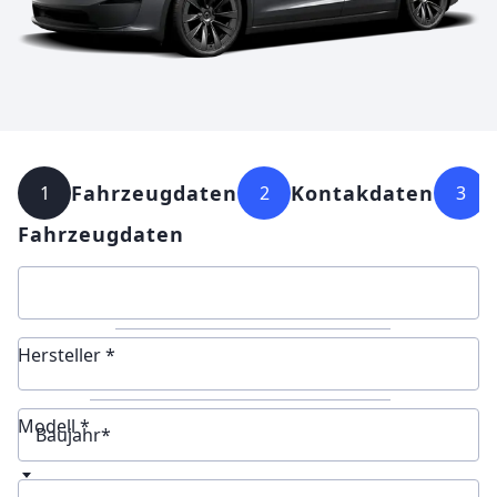
Fahrzeugdaten
Kontakdaten
1
2
3
Fahrzeugdaten
Hersteller *
Modell *
Baujahr