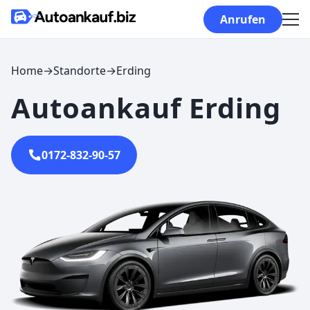
Skip to content
Anrufen
Home
→
Standorte
→
Erding
Autoankauf Erding
0172-832-90-57