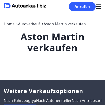
Skip to content
Anrufen
Home
→
Autoverkauf
→
Aston Martin verkaufen
Aston Martin
verkaufen
Weitere Verkaufsoptionen
Nach Fahrzeugtyp
Nach Autohersteller
Nach Antriebsart
N